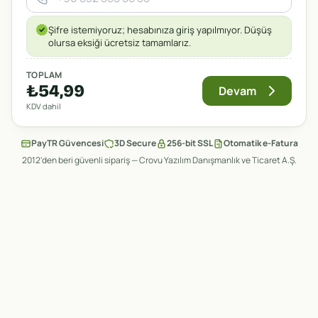
Şifre istemiyoruz; hesabınıza giriş yapılmıyor. Düşüş
olursa eksiği ücretsiz tamamlarız.
TOPLAM
₺54,99
Devam
KDV dahil
PayTR Güvencesi
3D Secure
256-bit SSL
Otomatik e-Fatura
2012'den beri güvenli sipariş — Crovu Yazılım Danışmanlık ve Ticaret A.Ş.