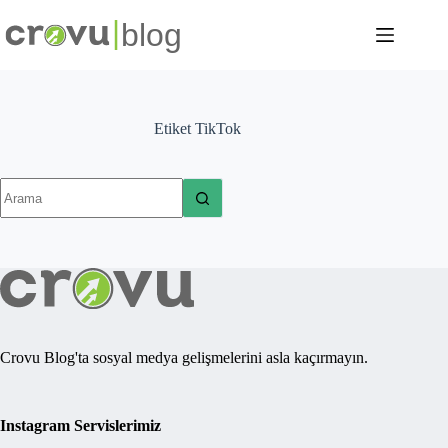
Skip
to
content
Etiket
TikTok
No
results
Crovu Blog'ta sosyal medya gelişmelerini asla kaçırmayın.
Instagram Servislerimiz