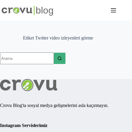
Skip
to
content
Etiket
Twitter video izleyenleri görme
No
results
Crovu Blog'ta sosyal medya gelişmelerini asla kaçırmayın.
Instagram Servislerimiz