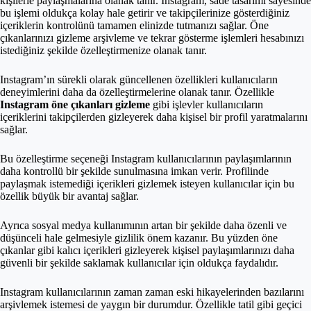
kişilerle paylaşmalarına olanak tanır. Instagram, sade tasarımı sayesinde
bu işlemi oldukça kolay hale getirir ve takipçilerinize gösterdiğiniz
içeriklerin kontrolünü tamamen elinizde tutmanızı sağlar. Öne
çıkanlarınızı gizleme arşivleme ve tekrar gösterme işlemleri hesabınızı
istediğiniz şekilde özelleştirmenize olanak tanır.
Instagram’ın sürekli olarak güncellenen özellikleri kullanıcıların
deneyimlerini daha da özelleştirmelerine olanak tanır. Özellikle
Instagram öne çıkanları gizleme
gibi işlevler kullanıcıların
içeriklerini takipçilerden gizleyerek daha kişisel bir profil yaratmalarını
sağlar.
Bu özelleştirme seçeneği Instagram kullanıcılarının paylaşımlarının
daha kontrollü bir şekilde sunulmasına imkan verir. Profilinde
paylaşmak istemediği içerikleri gizlemek isteyen kullanıcılar için bu
özellik büyük bir avantaj sağlar.
Ayrıca sosyal medya kullanımının artan bir şekilde daha özenli ve
düşünceli hale gelmesiyle gizlilik önem kazanır. Bu yüzden öne
çıkanlar gibi kalıcı içerikleri gizleyerek kişisel paylaşımlarınızı daha
güvenli bir şekilde saklamak kullanıcılar için oldukça faydalıdır.
Instagram kullanıcılarının zaman zaman eski hikayelerinden bazılarını
arşivlemek istemesi de yaygın bir durumdur. Özellikle tatil gibi geçici