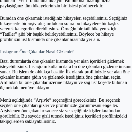
bulunan “Yeni” butonuna tıklayın. Bu butona tıkladığınızda
paylaştığınız tüm hikayelerinizin bir listesi görünecektir.
Buradan öne çıkarmak istediğiniz hikayeleri seçebilirsiniz. Seçtiğiniz
hikayelerle bir arşiv oluşturduktan sonra bu hikayelere bir başlık
vererek kategorilendirebilirsiniz. Örneğin bir tatil hikayeniz için
“Tatiller” gibi bir başlık belirleyebilirsiniz. Böylece bu hikaye
profilinizin üst kısmında öne çıkanlar arasında yer alır.
Instagram Öne Çıkanlar Nasıl Gizlenir?
Bazı durumlarda öne çıkanlar kısmında yer alan içerikleri gizlemek
isteyebilirsiniz. Instagram kullanıcılara bu öne çıkanları gizleme imkanı
sunar. Bu işlem de oldukça basittir. İlk olarak profilinizde yer alan öne
çıkanlar kısmına gidin ve gizlemek istediğiniz öne çıkanları seçin.
Ardından bu öne çıkanlar üzerine tıklayın ve sağ üst köşede bulunan
üç noktalı menüye tıklayın.
Menü açıldığında “Arşivle” seçeneğini göreceksiniz. Bu seçenek
seçilen öne çıkanları gizler ve profilinizde görünmesini engeller.
Arşivlenen öne çıkanlar sadece siz ve seçtiğiniz kişiler tarafından
görülebilir. Bu sayede gizli tutmak istediğiniz içerikleri profilinizdeki
takipçilerden saklayabilirsiniz.