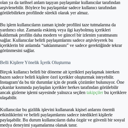
olan ya da tarihsel anlam taşıyan paylaşımlar kullanıcılar tarafından
arşivlenebilir. Böylece bu paylaşımlar sadece kullanıcı tarafından
görülebilirken profilinde sürekli olarak yer almaz.
Bu işlem kullanıcıların zaman içinde profilini taze tutmalarına da
yardımcı olur. Zamanla eskimiş veya ilgi kaybolmuş içerikleri
kaldırmak profilin daha modern ve güncel bir izlenim yaratmasını
sağlar. Kullanıcılar belirli paylaşımlarını sadece arşivleyerek bu
içeriklerin bir anlamda “saklanmasını” ve sadece gerektiğinde tekrar
görünmesini sağlar.
Belli Kişilere Yönelik İçerik Oluşturma
Birçok kullanıcı belirli bir döneme ait içerikleri paylaşmak isterken
bazen sadece belirli kişilere özel içerikler oluşturmak isteyebilir.
Instagram’da bu tür durumlar için de pratik çözümler bulunuyor. Öne
çıkanlar kısmında paylaşılan içerikler herkes tarafından görülebilir
ancak gizleme işlemi sayesinde yalnızca seçilen
takipçiler
bu içeriklere
ulaşabilir.
Kullanıcılar bu gizlilik işlevini kullanarak kişisel anlarını önemli
etkinliklerini ve belirli paylaşımlarını sadece istedikleri kişilerle
paylaşabilir. Bu durum kullanıcıların daha özgür ve güvenli bir sosyal
medya deneyimi yaşamalarına olanak tanır.