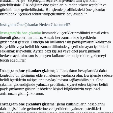
Buradan “Arşiv” seçeneğini seçerek arşivlenen tüm içerikleri
görebilirsiniz. Gizlediğiniz öne çıkanları buradan tekrar seçebilir ve
görünür hale getirebilirsiniz. Bu işlemle profilinizdeki öne çıkanlar
kısmındaki içerikler tekrar takipçilerinizle paylaşılabilir.
Instagram Öne Çıkanlar Neden Gizlenmeli?
Instagram’da öne çıkanlar
kısmındaki içerikler profilinizi temsil eden
önemli görselleri barındırır. Ancak her zaman bazı içeriklerin
gizlenmesi gerekir. Örneğin bir kullanıcı eski paylaşımlarını kaldırmak
isteyebilir veya belirli bir zaman diliminde geçerli olmayan içerikleri
saklamak isteyebilir. Ayrıca bazı kişisel veya özel paylaşımların
herkese açık olmasını istemeyen kullanıcılar bu içerikleri gizlemeyi
tercih edebilirler.
Instagram öne çıkanları gizleme,
kullanıcıların hesaplarında daha
kontrollü bir görünüm elde etmelerine yardımcı olur. Bu işlemle sadece
belirli içeriklerin takipçilerle paylaşılmasını sağlayabilirsiniz. Öne
çıkanlar gizlendiğinde yalnızca profilinizi ziyaret eden kişilere belirli
paylaşımlarınız gösterilir böylece kişisel bilgilerinizin veya özel
anlarınızın gizliliği korunur.
Instagram öne çıkanları gizleme
işlemi kullanıcıların hesaplarını
daha kişisel hale getirmelerine ve içeriklerini yalnızca istedikleri