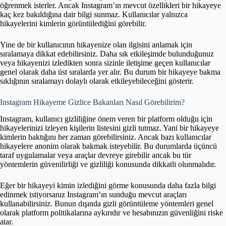
öğrenmek isterler. Ancak Instagram’ın mevcut özellikleri bir hikayeye
kaç kez bakıldığına dair bilgi sunmaz. Kullanıcılar yalnızca
hikayelerini kimlerin görüntülediğini görebilir.
Yine de bir kullanıcının hikayenize olan ilgisini anlamak için
sıralamaya dikkat edebilirsiniz. Daha sık etkileşimde bulunduğunuz
veya hikayenizi izledikten sonra sizinle iletişime geçen kullanıcılar
genel olarak daha üst sıralarda yer alır. Bu durum bir hikayeye bakma
sıklığının sıralamayı dolaylı olarak etkileyebileceğini gösterir.
Instagram Hikayeme Gizlice Bakanları Nasıl Görebilirim?
Instagram, kullanıcı gizliliğine önem veren bir platform olduğu için
hikayelerinizi izleyen kişilerin listesini gizli tutmaz. Yani bir hikayeye
kimlerin baktığını her zaman görebilirsiniz. Ancak bazı kullanıcılar
hikayelere anonim olarak bakmak isteyebilir. Bu durumlarda üçüncü
taraf uygulamalar veya araçlar devreye girebilir ancak bu tür
yöntemlerin güvenilirliği ve gizliliği konusunda dikkatli olunmalıdır.
Eğer bir hikayeyi kimin izlediğini görme konusunda daha fazla bilgi
edinmek istiyorsanız Instagram’ın sunduğu mevcut araçları
kullanabilirsiniz. Bunun dışında gizli görüntüleme yöntemleri genel
olarak platform politikalarına aykırıdır ve hesabınızın güvenliğini riske
atar.