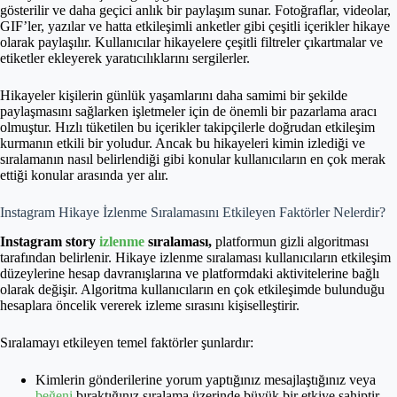
gösterilir ve daha geçici anlık bir paylaşım sunar. Fotoğraflar, videolar,
GIF’ler, yazılar ve hatta etkileşimli anketler gibi çeşitli içerikler hikaye
olarak paylaşılır. Kullanıcılar hikayelere çeşitli filtreler çıkartmalar ve
etiketler ekleyerek yaratıcılıklarını sergilerler.
Hikayeler kişilerin günlük yaşamlarını daha samimi bir şekilde
paylaşmasını sağlarken işletmeler için de önemli bir pazarlama aracı
olmuştur. Hızlı tüketilen bu içerikler takipçilerle doğrudan etkileşim
kurmanın etkili bir yoludur. Ancak bu hikayeleri kimin izlediği ve
sıralamanın nasıl belirlendiği gibi konular kullanıcıların en çok merak
ettiği konular arasında yer alır.
Instagram Hikaye İzlenme Sıralamasını Etkileyen Faktörler Nelerdir?
Instagram story
izlenme
sıralaması,
platformun gizli algoritması
tarafından belirlenir. Hikaye izlenme sıralaması kullanıcıların etkileşim
düzeylerine hesap davranışlarına ve platformdaki aktivitelerine bağlı
olarak değişir. Algoritma kullanıcıların en çok etkileşimde bulunduğu
hesaplara öncelik vererek izleme sırasını kişiselleştirir.
Sıralamayı etkileyen temel faktörler şunlardır:
Kimlerin gönderilerine yorum yaptığınız mesajlaştığınız veya
beğeni
bıraktığınız sıralama üzerinde büyük bir etkiye sahiptir.