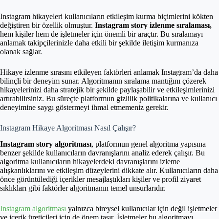
Instagram hikayeleri kullanıcıların etkileşim kurma biçimlerini kökten
değiştiren bir özellik olmuştur.
Instagram story izlenme sıralaması,
hem kişiler hem de işletmeler için önemli bir araçtır. Bu sıralamayı
anlamak takipçilerinizle daha etkili bir şekilde iletişim kurmanıza
olanak sağlar.
Hikaye izlenme sırasını etkileyen faktörleri anlamak Instagram’da daha
bilinçli bir deneyim sunar. Algoritmanın sıralama mantığını çözerek
hikayelerinizi daha stratejik bir şekilde paylaşabilir ve etkileşimlerinizi
artırabilirsiniz. Bu süreçte platformun gizlilik politikalarına ve kullanıcı
deneyimine saygı göstermeyi ihmal etmemeniz gerekir.
Instagram Hikaye Algoritması Nasıl Çalışır?
Instagram story algoritması
, platformun genel algoritma yapısına
benzer şekilde kullanıcıların davranışlarını analiz ederek çalışır. Bu
algoritma kullanıcıların hikayelerdeki davranışlarını izleme
alışkanlıklarını ve etkileşim düzeylerini dikkate alır. Kullanıcıların daha
önce görüntülediği içerikler mesajlaştıkları kişiler ve profil ziyaret
sıklıkları gibi faktörler algoritmanın temel unsurlarıdır.
Instagram algoritması
yalnızca bireysel kullanıcılar için değil işletmeler
ve içerik üreticileri için de önem taşır. İşletmeler bu algoritmayı