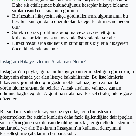
Daha sık etkileşimde bulunduğunuz hesaplar hikaye izlenme
sıralamasında üst sıralarda görünür.
Bir hesabın hikayesini sıkça görüntülemeniz algoritmanın bu
hesabı sizin için daha önemli olarak değerlendirmesine neden
olur.
Sürekli olarak profilini aradığınız veya ziyaret ettiğiniz
kullanıcılar izlenme sıralamasında üst sıralarda yer alır.
Direkt mesajlarda sık iletişim kurduğunuz kişilerin hikayeleri
öncelikli olarak sıralanır.
Instagram Hikaye İzlenme Sıralaması Nedir?
Instagram’da paylaştığınız bir hikayeyi kimlerin izlediğini görmek için
hikayenin altında yer alan listeye bakabilirsiniz. Bu liste kimlerin
hikayenizi görüntülediğini göstermekle kalmaz, aynı zamanda
görüntüleme sırasını da belirler. Ancak sıralama yalnızca zaman
dilimine bağlı değildir. Algoritma sıralamayı kişisel etkileşimlere göre
düzenler.
Bu sıralama sadece hikayenizi izleyen kişilerin bir listesini
göstermekten öte sizinle kimlerin daha fazla ilgilendiğine dair ipuçları
sunar. Örneğin en sık iletişimde olduğunuz kişiler genellikle listenin üst
sıralarında yer alır. Bu durum Instagram’ın kullanıcı deneyimini
kişiselleştirme çabalarının bir parçasıdır.