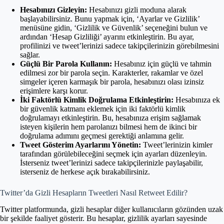
Hesabınızı Gizleyin:
Hesabınızı gizli moduna alarak
başlayabilirsiniz. Bunu yapmak için, ‘Ayarlar ve Gizlilik’
menüsüne gidin, ‘Gizlilik ve Güvenlik’ seçeneğini bulun ve
ardından ‘Hesap Gizliliği’ ayarını etkinleştirin. Bu ayar,
profilinizi ve tweet’lerinizi sadece takipçilerinizin görebilmesini
sağlar.
Güçlü Bir Parola Kullanın:
Hesabınız için güçlü ve tahmin
edilmesi zor bir parola seçin. Karakterler, rakamlar ve özel
simgeler içeren karmaşık bir parola, hesabınızı olası izinsiz
erişimlere karşı korur.
İki Faktörlü Kimlik Doğrulama Etkinleştirin:
Hesabınıza ek
bir güvenlik katmanı eklemek için iki faktörlü kimlik
doğrulamayı etkinleştirin. Bu, hesabınıza erişim sağlamak
isteyen kişilerin hem parolanızı bilmesi hem de ikinci bir
doğrulama adımını geçmesi gerektiği anlamına gelir.
Tweet Gösterim Ayarlarını Yönetin:
Tweet’lerinizin kimler
tarafından görülebileceğini seçmek için ayarları düzenleyin.
İsterseniz tweet’lerinizi sadece takipçilerinizle paylaşabilir,
isterseniz de herkese açık bırakabilirsiniz.
Twitter’da Gizli Hesapların Tweetleri Nasıl Retweet Edilir?
Twitter platformunda, gizli hesaplar diğer kullanıcıların gözünden uzak
bir şekilde faaliyet gösterir. Bu hesaplar, gizlilik ayarları sayesinde