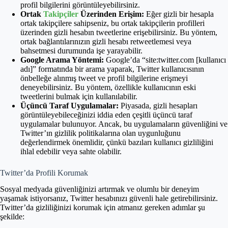
profil bilgilerini görüntüleyebilirsiniz.
Ortak
Takipçiler
Üzerinden Erişim:
Eğer gizli bir hesapla
ortak takipçilere sahipseniz, bu ortak takipçilerin profilleri
üzerinden gizli hesabın tweetlerine erişebilirsiniz. Bu yöntem,
ortak bağlantılarınızın gizli hesabı retweetlemesi veya
bahsetmesi durumunda işe yarayabilir.
Google Arama Yöntemi:
Google’da “site:twitter.com [kullanıcı
adı]” formatında bir arama yaparak, Twitter kullanıcısının
önbelleğe alınmış tweet ve profil bilgilerine erişmeyi
deneyebilirsiniz. Bu yöntem, özellikle kullanıcının eski
tweetlerini bulmak için kullanılabilir.
Üçüncü Taraf Uygulamalar:
Piyasada, gizli hesapları
görüntüleyebileceğinizi iddia eden çeşitli üçüncü taraf
uygulamalar bulunuyor. Ancak, bu uygulamaların güvenliğini ve
Twitter’ın gizlilik politikalarına olan uygunluğunu
değerlendirmek önemlidir, çünkü bazıları kullanıcı gizliliğini
ihlal edebilir veya sahte olabilir.
Twitter’da Profili Korumak
Sosyal medyada güvenliğinizi artırmak ve olumlu bir deneyim
yaşamak istiyorsanız, Twitter hesabınızı güvenli hale getirebilirsiniz.
Twitter’da gizliliğinizi korumak için atmanız gereken adımlar şu
şekilde: