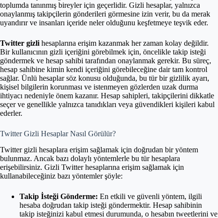
toplumda tanınmış bireyler için geçerlidir. Gizli hesaplar, yalnızca
onaylanmış takipçilerin gönderileri görmesine izin verir, bu da merak
uyandırır ve insanları içeride neler olduğunu keşfetmeye teşvik eder.
Twitter gizli
hesaplarına erişim kazanmak her zaman kolay değildir.
Bir kullanıcının gizli içeriğini görebilmek için, öncelikle takip isteği
göndermek ve hesap sahibi tarafından onaylanmak gerekir. Bu süreç,
hesap sahibine kimin kendi içeriğini görebileceğine dair tam kontrol
sağlar. Ünlü hesaplar söz konusu olduğunda, bu tür bir gizlilik ayarı,
kişisel bilgilerin korunması ve istenmeyen gözlerden uzak durma
ihtiyacı nedeniyle önem kazanır. Hesap sahipleri, takipçilerini dikkatle
seçer ve genellikle yalnızca tanıdıkları veya güvendikleri kişileri kabul
ederler.
Twitter Gizli Hesaplar Nasıl Görülür?
Twitter gizli hesaplara erişim sağlamak için doğrudan bir yöntem
bulunmaz. Ancak bazı dolaylı yöntemlerle bu tür hesaplara
erişebilirsiniz. Gizli Twitter hesaplarına erişim sağlamak için
kullanabileceğiniz bazı yöntemler şöyle:
Takip İsteği Gönderme:
En etkili ve güvenli yöntem, ilgili
hesaba doğrudan takip isteği göndermektir. Hesap sahibinin
takip isteğinizi kabul etmesi durumunda, o hesabın tweetlerini ve