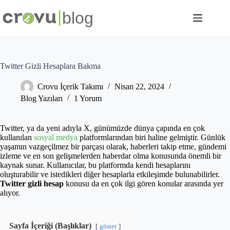
Skip
to
content
Twitter Gizli Hesaplara Bakma
Crovu İçerik Takımı
Nisan 22, 2024
Blog Yazıları
1 Yorum
Twitter, ya da yeni adıyla X, günümüzde dünya çapında en çok
kullanılan
sosyal medya
platformlarından biri haline gelmiştir. Günlük
yaşamın vazgeçilmez bir parçası olarak, haberleri takip etme, gündemi
izleme ve en son gelişmelerden haberdar olma konusunda önemli bir
kaynak sunar. Kullanıcılar, bu platformda kendi hesaplarını
oluşturabilir ve istedikleri diğer hesaplarla etkileşimde bulunabilirler.
Twitter gizli hesap
konusu da en çok ilgi gören konular arasında yer
alıyor.
Sayfa İçeriği (Başlıklar)
göster