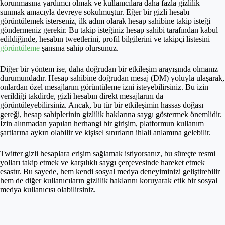
korunmasına yardımcı olmak ve kullanıcılara daha fazla gizlilik
sunmak amacıyla devreye sokulmuştur. Eğer bir gizli hesabı
görüntülemek isterseniz, ilk adım olarak hesap sahibine takip isteği
göndermeniz gerekir. Bu takip isteğiniz hesap sahibi tarafından kabul
edildiğinde, hesabın tweetlerini, profil bilgilerini ve takipçi listesini
görüntüleme
şansına sahip olursunuz.
Diğer bir yöntem ise, daha doğrudan bir etkileşim arayışında olmanız
durumundadır. Hesap sahibine doğrudan mesaj (DM) yoluyla ulaşarak,
onlardan özel mesajlarını görüntüleme izni isteyebilirsiniz. Bu izin
verildiği takdirde, gizli hesabın direkt mesajlarını da
görüntüleyebilirsiniz. Ancak, bu tür bir etkileşimin hassas doğası
gereği, hesap sahiplerinin gizlilik haklarına saygı göstermek önemlidir.
İzin alınmadan yapılan herhangi bir girişim, platformun kullanım
şartlarına aykırı olabilir ve kişisel sınırların ihlali anlamına gelebilir.
Twitter gizli hesaplara erişim sağlamak istiyorsanız, bu süreçte resmi
yolları takip etmek ve karşılıklı saygı çerçevesinde hareket etmek
esastır. Bu sayede, hem kendi sosyal medya deneyiminizi geliştirebilir
hem de diğer kullanıcıların gizlilik haklarını koruyarak etik bir sosyal
medya kullanıcısı olabilirsiniz.