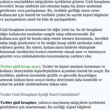
yalnızca onayladıkları takipçilerine içeriklerini gösterir. Gizli hesapların
tweetleri, hesap sahibinin izni olmadan başka hiç kimse tarafından
görülemez veya paylaşılamaz. Bu, özellikle gizliliğe önem veren
kullanıcılar için önemli bir özelliktir çünkü bu sayede kişisel bilgilerini
ve paylaşımlarını sınırlı bir kitle ile paylaşabilirler.
Gizli hesapların korunmasının bir diğer yönü ise, bu tür hesapların
diğer kullanıcılar tarafından rastgele takip edilememesidir. Bir
kullanıcının gizli bir hesabı takip etmek istemesi durumunda, öncelikle
takip isteği göndermesi ve bu isteğin hesap sahibi tarafından kabul
edilmesi gerekir. Bu sistem, kullanıcıların kimlerle etkileşimde
bulunmak istediklerini kontrol etmelerine olanak tanır ve istenmeyen
gözetim veya müdahalelerden korunmalarına yardımcı olur.
Twitter gizli hesap ayarı
, Twitter’da kişisel sınırların korunması ve
kullanıcı deneyiminin kişiselleştirilmesi açısından önemli bir araçtır. Bu
özellikler, platform üzerindeki gizlilik ve güvenlik duyarlılığını
artırarak kullanıcıların sosyal medya deneyimini daha kontrollü ve
rahat bir şekilde sürdürmelerine imkan tanır.
Twitter Gizli Hesapların İçeriği Nasıl Görüntülenir?
Twitter gizli hesapları
, yalnızca onaylanmış takipçilerin içeriklerini
görebilmesi için tasarlanmıştır. Bu özelliği, kişisel bilgilerin